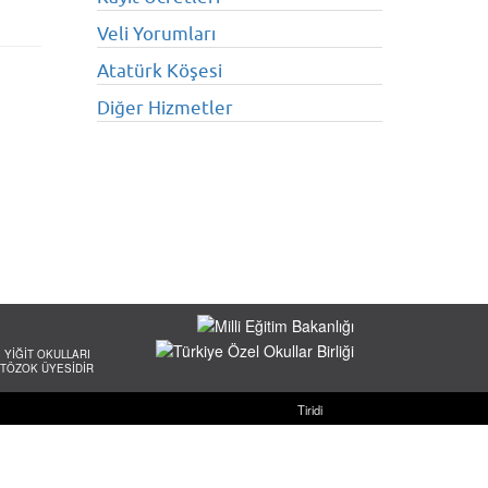
Veli Yorumları
Atatürk Köşesi
Diğer Hizmetler
YİĞİT OKULLARI
TÖZOK ÜYESİDİR
Tiridi