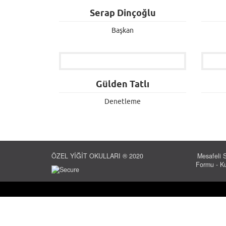
Serap Dinçoğlu
Başkan
Gülden Tatlı
Denetleme
ÖZEL YİĞİT OKULLARI ® 2020
Mesafeli 
Formu
-
Ku