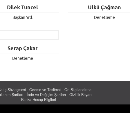
Dilek Tuncel
Ülkü Çağman
Başkan Yrd.
Denetleme
Serap Çakar
Denetleme
Satış Sözleşmesi
-
Ödeme ve Teslimat
-
Ön Bilgilendirme
llanım Şartları
-
İade ve Değişim Şartları
-
Gizlilik Beyanı
-
Banka Hesap Bilgileri