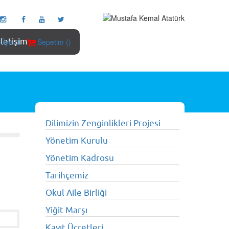
İletişim
Üye ol
Sepetim ()
Dilimizin Zenginlikleri Projesi
Yönetim Kurulu
Yönetim Kadrosu
Tarihçemiz
Okul Aile Birliği
Yiğit Marşı
Kayıt Ücretleri